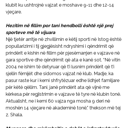
klubit ku ushtrojnë vajzat e moshave 9-11 dhe 12-14
vjeçare.
Hezitim në fillim por tani hendbolli është një prej
sporteve më të vijuara
Një tjetër arritje në zhvillimin e këtij sporti në Istog është
popullarizimi i tij gjegjësisht ndryshimi i qëndrimit që
prindërit e kishin në fillim për pjesëmarrjen e vajzave në
gara sportive dhe qëndrimit që ata e kanë sot. “Në vitin
2004 ne ishim të detyruar që t’i lusnim prindërit që t’i
sjellin fëmijët dhe sidomos vajzat në klub. Madje, ka
pasur raste kur i kemi shfrytëzuar edhe lidhjet familjare
për këtë qëllim. Tani, janë prindërit ata që vijnë me
kërkesa për regjistrimin e vajzave të tyre në klubin tonë.
Aktualisht, ne i kemi 60 vajza nga mosha 9 deri në
moshën 14 vjeçare në akademinë tonë,” thekson më tej
z. Shala.