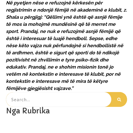
Në pyetjen nëse e refuzojnë kërkesën për
regjistrimin e ndonjë fëmijë në akademinë e klubit, z.
Shala u përgjigj: “Qëllimi ynë është që asnjë fëmije
të mos ia mohojmë mundësinë që të merret me
sport. Prandaj, ne nuk e refuzojmë asnjë fëmijë që
është i interesuar të luajë hendboll. Sepse, edhe
nëse këto vajza nuk përfundojnë si hendbollistë në
të ardhmen, është e sigurt që sporti do të ndikojë
pozitivisht në zhvillimin e tyre psiko-fizik dhe
edukativ. Prandaj, ne e shohim misionin tonë jo
vetëm në kontekstin e interesave të klubit, por në
kontekstin e interesave më të mira të këtyre
fëmijëve gjegjësisht vajzave.”
Nga Rubrika