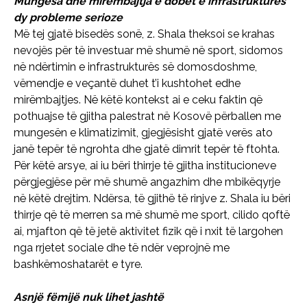
Mungesa dhe mirëmbajtja e dobët e infrastrukturës
dy probleme serioze
Më tej gjatë bisedës sonë, z. Shala theksoi se krahas
nevojës për të investuar më shumë në sport, sidomos
në ndërtimin e infrastrukturës së domosdoshme,
vëmendje e veçantë duhet t’i kushtohet edhe
mirëmbajtjes. Në këtë kontekst ai e ceku faktin që
pothuajse të gjitha palestrat në Kosovë përballen me
mungesën e klimatizimit, gjegjësisht gjatë verës ato
janë tepër të ngrohta dhe gjatë dimrit tepër të ftohta.
Për këtë arsye, ai iu bëri thirrje të gjitha institucioneve
përgjegjëse për më shumë angazhim dhe mbikëqyrje
në këtë drejtim. Ndërsa, të gjithë të rinjve z. Shala iu bëri
thirrje që të merren sa më shumë me sport, cilido qoftë
ai, mjafton që të jetë aktivitet fizik që i nxit të largohen
nga rrjetet sociale dhe të ndër veprojnë me
bashkëmoshatarët e tyre.
Asnjë fëmijë nuk lihet jashtë