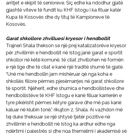
arritjet e ekipit të senioreve. Siç edhe ka ndodhur gjatë
gjashtë viteve të fundit ku KHF Istogu i ka fituar katër
Kupa të Kosovës dhe dy tituj të Kampioneve të
Kosovës.
Garat shkollore zhvilluesi kryesor i hendbollit
Trajneri Shala thekson se një prej katalizatorëve kryesor
për zhvillimin e hendbollit në Istog janë garat e sportit
shkollor në këtë komunë, të cilat zhvillohen në formën
e një lige dhe të cilat e kanë një traditë shumë të gjatë.
“Unë me hendbollin jam mishëruar që nga koha e
shkollës fillore përmes pjesëmarrjes në garat shkollore
të sportit. Njëherit, edhe shumica e hendbollisteve dhe
hendbollistëve të KHF Istogu e kanë filluar karrierën e
tyre pikërisht përmes këtyre garave dhe më pas kanë
kaluar në klubin tonë,” rikujton z. Shala. Ai vazhdon më
tej duke theksuar se një shtysë tjetër pozitive në
zhvillimin e hendbollit në Istog ka ardhur edhe nga
ndërtimi i palestrës si dhe nga themelimi i akademisë së