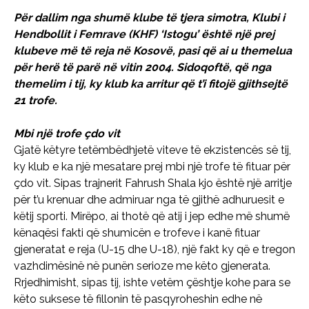
Për dallim nga shumë klube të tjera simotra, Klubi i
Hendbollit i Femrave (KHF) ‘Istogu’ është një prej
klubeve më të reja në Kosovë, pasi që ai u themelua
për herë të parë në vitin 2004. Sidoqoftë, që nga
themelim i tij, ky klub ka arritur që t’i fitojë gjithsejtë
21 trofe.
Mbi një trofe çdo vit
Gjatë këtyre tetëmbëdhjetë viteve të ekzistencës së tij,
ky klub e ka një mesatare prej mbi një trofe të fituar për
çdo vit. Sipas trajnerit Fahrush Shala kjo është një arritje
për t’u krenuar dhe admiruar nga të gjithë adhuruesit e
këtij sporti. Mirëpo, ai thotë që atij i jep edhe më shumë
kënaqësi fakti që shumicën e trofeve i kanë fituar
gjeneratat e reja (U-15 dhe U-18), një fakt ky që e tregon
vazhdimësinë në punën serioze me këto gjenerata.
Rrjedhimisht, sipas tij, ishte vetëm çështje kohe para se
këto suksese të fillonin të pasqyroheshin edhe në