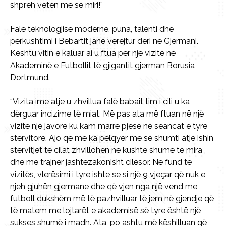
shpreh veten më së miri!”
Falë teknologjisë moderne, puna, talenti dhe
përkushtimi i Bebartit janë vërejtur deri në Gjermani.
Kështu vitin e kaluar ai u ftua për një vizitë në
Akademinë e Futbollit të gjigantit gjerman Borusia
Dortmund.
“Vizita ime atje u zhvillua falë babait tim i cili u ka
dërguar incizime të miat. Më pas ata më ftuan në një
vizitë një javore ku kam marrë pjesë në seancat e tyre
stërvitore. Ajo që më ka pëlqyer më së shumti atje ishin
stërvitjet të cilat zhvillohen në kushte shumë të mira
dhe me trajner jashtëzakonisht cilësor. Në fund të
vizitës, vlerësimi i tyre ishte se si një 9 vjeçar që nuk e
njeh gjuhën gjermane dhe që vjen nga një vend me
futboll dukshëm më të pazhvilluar të jem në gjendje që
të matem me lojtarët e akademisë së tyre është një
sukses shumë i madh. Ata, po ashtu më këshilluan që