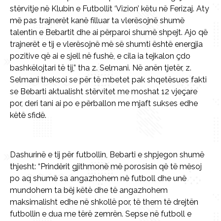
stërvitje në Klubin e Futbollit ‘Vizion’ këtu në Ferizaj. Aty
më pas trajnerët kanë filluar ta vlerësojnë shumë
talentin e Bebartit dhe ai përparoi shumë shpejt. Ajo që
trajnerët e tij e vlerësojnë më së shumti është energjia
pozitive që ai e sjell në fushë, e cila ia tejkalon çdo
bashkëlojtari të tij,” tha z. Selmani. Në anën tjetër, z.
Selmani theksoi se për të mbetet pak shqetësues fakti
se Bebarti aktualisht stërvitet me moshat 12 vjeçare
por, deri tani ai po e përballon me mjaft sukses edhe
këtë sfidë.
Dashurinë e tij për futbollin, Bebarti e shpjegon shumë
thjesht: “Prindërit gjithmonë më porosisin që të mësoj
po aq shumë sa angazhohem në futboll dhe unë
mundohem ta bëj këtë dhe të angazhohem
maksimalisht edhe në shkollë por, të them të drejtën
futbollin e dua me tërë zemrën. Sepse në futboll e