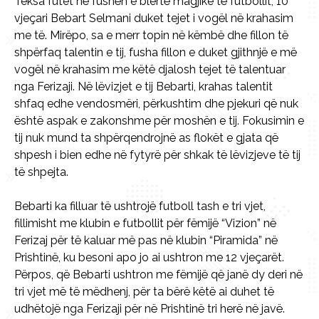
Teksa futet në fushën e blertë magjike të futbollit, 10
vjeçari Bebart Selmani duket tejet i vogël në krahasim
me të. Mirëpo, sa e merr topin në këmbë dhe fillon të
shpërfaq talentin e tij, fusha fillon e duket gjithnjë e më
vogël në krahasim me këtë djalosh tejet të talentuar
nga Ferizaji. Në lëvizjet e tij Bebarti, krahas talentit
shfaq edhe vendosmëri, përkushtim dhe pjekuri që nuk
është aspak e zakonshme për moshën e tij. Fokusimin e
tij nuk mund ta shpërqendrojnë as flokët e gjata që
shpesh i bien edhe në fytyrë për shkak të lëvizjeve të tij
të shpejta.
Bebarti ka filluar të ushtrojë futboll tash e tri vjet,
fillimisht me klubin e futbollit për fëmijë “Vizion” në
Ferizaj për të kaluar më pas në klubin “Piramida” në
Prishtinë, ku besoni apo jo ai ushtron me 12 vjeçarët.
Përpos, që Bebarti ushtron me fëmijë që janë dy deri në
tri vjet më të mëdhenj, për ta bërë këtë ai duhet të
udhëtojë nga Ferizaji për në Prishtinë tri herë në javë.