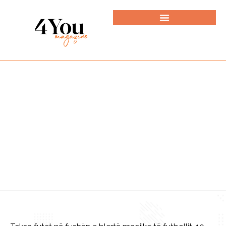
HEALTH & SPORTS
,
MAGAZINE ARTICLES
BEBART SELMANI – NË
FUTBOLL E SHPREH
VETEN MË SË MIRI!