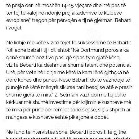
të prisja deri në moshën 14-15 vjeçare dhe më pas të
tentoj të kaloj në ndonjë prej akademive të klubeve
evropiane,” tregon për përvojën e tij në gjermani Bebarti
i vogël.
Në lidhje me këtë vizitë tejet të suksesshme të Bebartit
foli edhe babai i tij i cili shtoi: “Në Dortmund porosia ka
qenë shumë pozitive pasi që sipas tyre gjatë kësaj
vizite Bebarti ka dëshmuar shumë talent dhe potencial.
Unë, për vete në lidhje me këtë ia kam lënë gjithçka në
dorë kohës dhe punës. Nëse Bebarti do të vazhdojë të
punojë në këtë mënyrë sikurse tani besoj se atë e presin
shumë gjëra të mira.” Z. Selmani vazhdoi më tej duke
kërkuar më shumë investime për krijimin e kushteve më
të mira për punë për fëmijët tonë sepse, siç u shpreh ai
mungesa e kushteve është pika jonë e dobët.
Në fund të intervistës sonë, Bebarti i porositi të gjithë