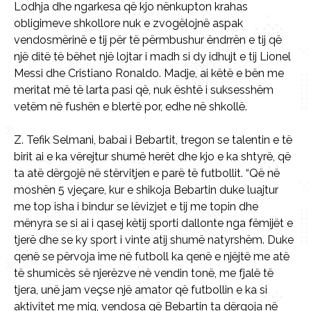
Lodhja dhe ngarkesa që kjo nënkupton krahas
obligimeve shkollore nuk e zvogëlojnë aspak
vendosmërinë e tij për të përmbushur ëndrrën e tij që
një ditë të bëhet një lojtar i madh si dy idhujt e tij Lionel
Messi dhe Cristiano Ronaldo. Madje, ai këtë e bën me
meritat më të larta pasi që, nuk është i suksesshëm
vetëm në fushën e blertë por, edhe në shkollë.
Z. Tefik Selmani, babai i Bebartit, tregon se talentin e të
birit ai e ka vërejtur shumë herët dhe kjo e ka shtyrë, që
ta atë dërgojë në stërvitjen e parë të futbollit. “Që në
moshën 5 vjeçare, kur e shikoja Bebartin duke luajtur
me top isha i bindur se lëvizjet e tij me topin dhe
mënyra se si ai i qasej këtij sporti dallonte nga fëmijët e
tjerë dhe se ky sport i vinte atij shumë natyrshëm. Duke
qenë se përvoja ime në futboll ka qenë e njëjtë me atë
të shumicës së njerëzve në vendin tonë, me fjalë të
tjera, unë jam veçse një amator që futbollin e ka si
aktivitet me miq, vendosa që Bebartin ta dërgoja në