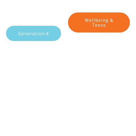
shumë
spontanitet.
Wellbeing &
Teens
Generation #
Wellbeing
Generatio
test
n Test