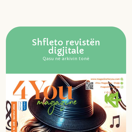
Lexo më shumë
Shfleto revistën
digjitale
Qasu në arkivin tonë